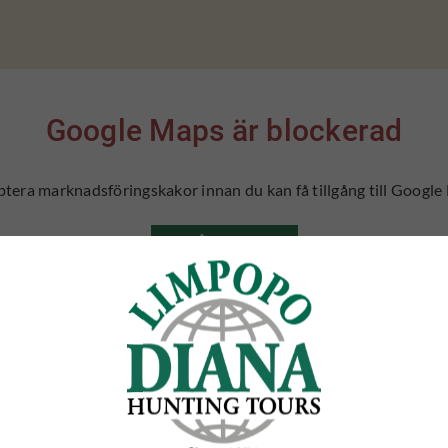
Google Maps är blockerad
tera marknadsföringskakor innan du kan få tillgång till Googl
TILLÅT COOKIES
LÄS MER OM COOKIES
VIDEOGALLERI
