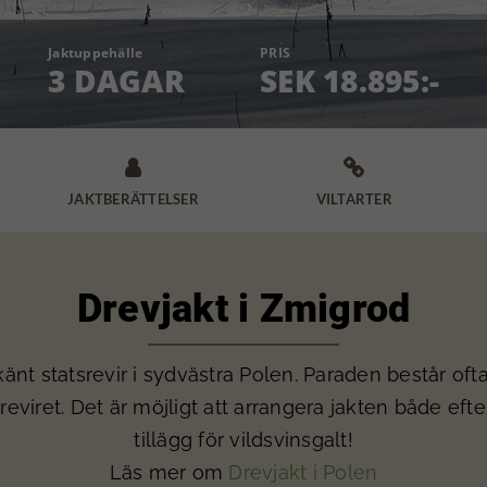
Jaktuppehälle
PRIS
3 DAGAR
SEK 18.895:-


JAKTBERÄTTELSER
VILTARTER
Drevjakt i Zmigrod
nt statsrevir i sydvästra Polen. Paraden består ofta
 i reviret. Det är möjligt att arrangera jakten både ef
tillägg för vildsvinsgalt!
Läs mer om
Drevjakt i Polen