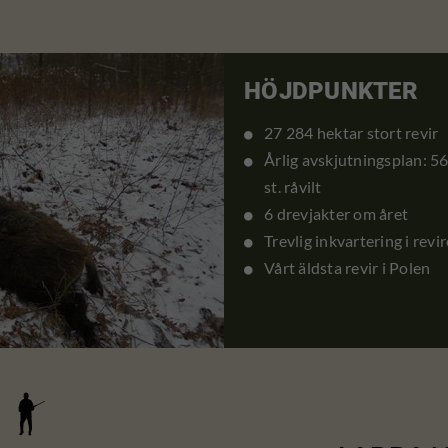
HÖJDPUNKTER
27 284 hektar stort revir
Årlig avskjutningsplan: 566 
st. råvilt
6 drevjakter om året
Trevlig inkvartering i revir
Vårt äldsta revir i Polen