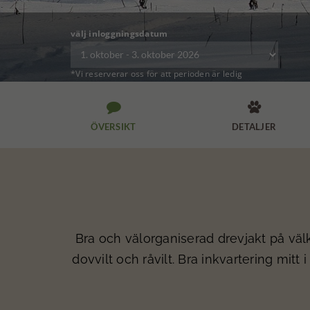
välj inloggningsdatum
*Vi reserverar oss för att perioden är ledig


ÖVERSIKT
DETALJER
Bra och välorganiserad drevjakt på välkä
dovvilt och råvilt. Bra inkvartering mitt