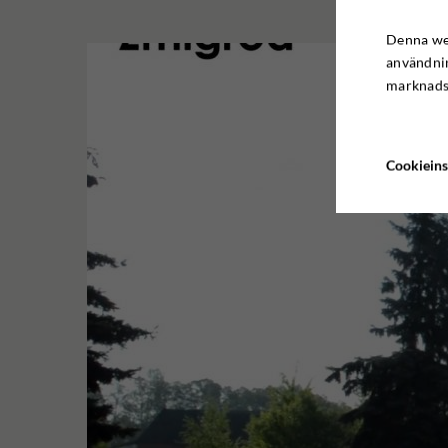
Denna web
användnin
marknadsf
Cookieins