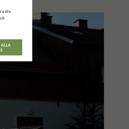
ra din
och
 ALLA
ES