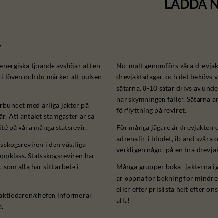
LADDA N
-
energiska tjoande avslöjar att en
Normalt genomförs våra drevjak
 i löven och du märker att pulsen
drevjaktsdagar, och det behövs va
såtarna. 8-10 såtar drivs av und
när skymningen faller. Såtarna är
örbundet med årliga jakter på
förflyttning på reviret.
. Att antalet stamgäster är så
té på våra många statsrevir.
För många jägare är drevjakten d
adrenalin i blodet, ibland svåra
tsskogsreviren i den västliga
verkligen något på en bra drevja
toppklass. Statsskogsreviren har
som alla har sitt arbete i
Många grupper bokar jakterna ige
är öppna för bokning för mindre 
eller efter prislista helt efter ö
jaktledaren/chefen informerar
alla!
a.