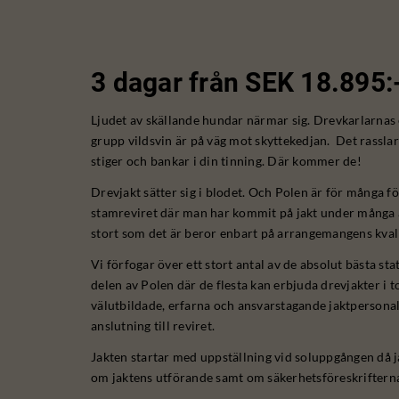
3 dagar från SEK 18.895:
Ljudet av skällande hundar närmar sig. Drevkarlarnas 
grupp vildsvin är på väg mot skyttekedjan. Det rasslar
stiger och bankar i din tinning. Där kommer de!
Drevjakt sätter sig i blodet. Och Polen är för många f
stamreviret där man har kommit på jakt under många år
stort som det är beror enbart på arrangemangens kvali
Vi förfogar över ett stort antal av de absolut bästa sta
delen av Polen där de flesta kan erbjuda drevjakter i 
välutbildade, erfarna och ansvarstagande jaktpersonal, 
anslutning till reviret.
Jakten startar med uppställning vid soluppgången då 
om jaktens utförande samt om säkerhetsföreskriftern