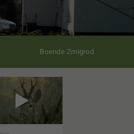
Boende Zmigrod

 Polen