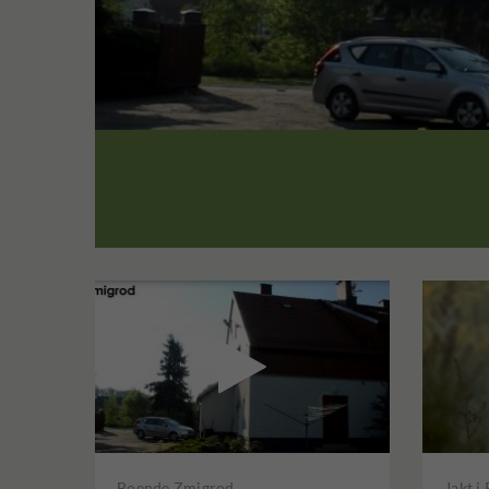

Boende Zmigrod
Jakt i