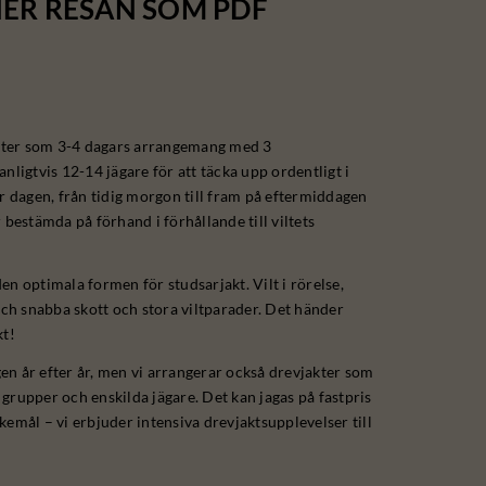
ER RESAN SOM PDF
ter som 3-4 dagars arrangemang med 3
nligtvis 12-14 jägare för att täcka upp ordentligt i
er dagen, från tidig morgon till fram på eftermiddagen
 bestämda på förhand i förhållande till viltets
en optimala formen för studsarjakt. Vilt i rörelse,
 och snabba skott och stora viltparader. Det händer
kt!
n år efter år, men vi arrangerar också drevjakter som
grupper och enskilda jägare. Det kan jagas på fastpris
nskemål – vi erbjuder intensiva drevjaktsupplevelser till