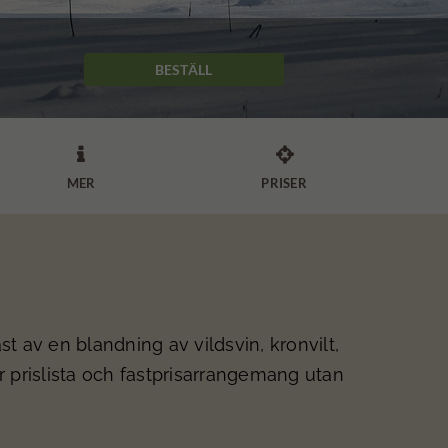
BESTÄLL


MER
PRISER
st av en blandning av vildsvin, kronvilt,
ter prislista och fastprisarrangemang utan