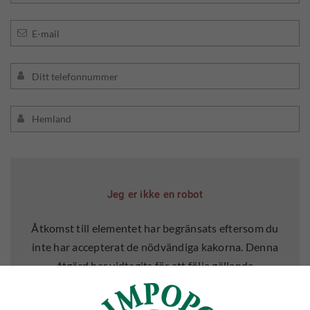
Jeg er ikke en robot
Åtkomst till elementet har begränsats eftersom du
inte har accepterat de nödvändiga kakorna. Denna
åtgärd har vidtagits för att följa gällande
dataskyddslagstiftning. Du kan få tillgång till
elementet genom att acceptera cookies för det.