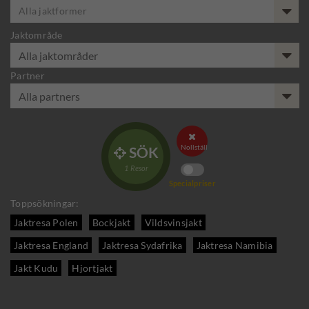
Alla jaktformer
Jaktområde
Partner

Nollställ
SÖK

1
Resor
Specialpriser
Toppsökningar:
Jaktresa Polen
Bockjakt
Vildsvinsjakt
Jaktresa England
Jaktresa Sydafrika
Jaktresa Namibia
Jakt Kudu
Hjortjakt