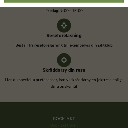
Måndag till torsdag: 9:00 - 16:00
Fredag: 9:00 - 15:00
Reseföreläsning
Beställ fri reseföreläsning till exempelvis din jaktklub
Skräddarsy din resa
Har du speciella preferenser, kan vi skräddarsy en jaktresa enligt
dina önskemål
BOCKJAKT
Bockjakt Polen