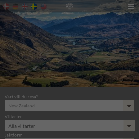

Vart vill du resa?
New Zealand
Viltarter
Jaktform