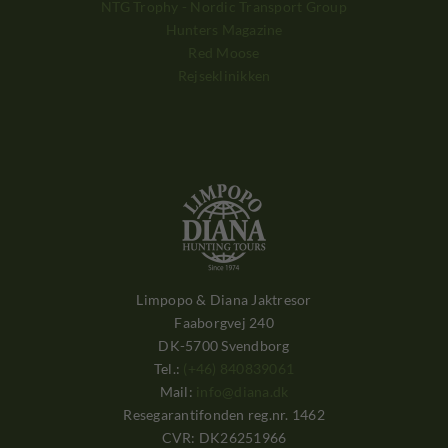
NTG Trophy - Nordic Transport Group
Hunters Magazine
Red Moose
Rejseklinikken
Limpopo & Diana Jaktresor
Faaborgvej 240
DK-5700 Svendborg
Tel.:
(+46) 840839061
Mail:
info@diana.dk
Resegarantifonden reg.nr. 1462
CVR: DK26251966