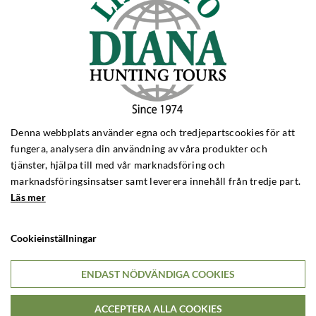
TILLÅT COOKIES
LÄS MER OM COOKIES
Denna webbplats använder egna och tredjepartscookies för att
fungera, analysera din användning av våra produkter och
tjänster, hjälpa till med vår marknadsföring och
marknadsföringsinsatser samt leverera innehåll från tredje part.
Läs mer
Cookieinställningar
Ring
ENDAST NÖDVÄNDIGA COOKIES
Telefon:
(+46) 840839061
ACCEPTERA ALLA COOKIES