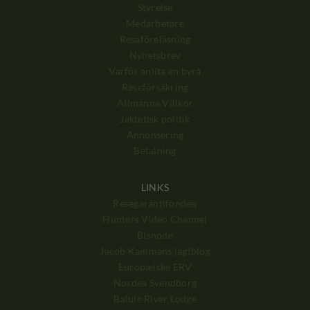
Styrelse
Medarbetare
Resaföreläsning
Nyhetsbrev
Varför anlita en byrå
Reseförsäkring
Allmänna Villkor
Jaktetisk politik
Annonsering
Betalning
LINKS
Resegarantifonden
Hunters Video Channel
Bisnode
Jacob Kammans jagtblog
Europæiske ERV
Nordea Svendborg
Balule River Lodge