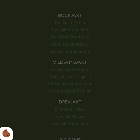
BOCKJAKT
Bockjakt Polen
Bockjakt Rumänien
Bockjakt Frankrike
Bockjakt Skottland
Bockjakt Bulgarien
VILDSVINSJAKT
Vildsvinsjakt Polen
Vildsvinsjakt Ungern
Vildsvinsjakt Kroatien
Vildsvinsjakt Turkiet
DREVJAKT
Drevjakt Polen
Drevjakt Ungern
Drevjakt Rumänien
BIG GAME