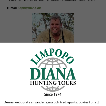
E-mail
: epb@diana.dk
Joakim Pedersen - Resekonsult
Joakim blev anställd augusti 2014. Hans starka sida är resor
han gjort till många destinationer i Polen. Bland annat har
Denna webbplats använder egna och tredjepartscookies för att
Joakim besökt alla våra polska statsrevir och har därför en