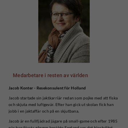
Medarbetare i resten av världen
Jacob Konter - Resekonsulent för Holland
Jacob startade sin jaktkarriär redan som pojke med att fiska
och skjuta med luftgevär. Efter han gick ut skolan fick han
jobb i en jaktaffär och på en skjutbana.
Jacob är en fullfjädrad jägare på small-game och efter 1985
när han första gången besökte England var det hjortviltet