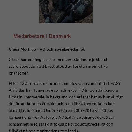
Medarbetare i Danmark
Claus Moltrup - VD och styrelseledamot
Claus har en lång karriär med verkställande jobb och
styrelseposter i ett brett utbud av företag inom olika
branscher.
Efter 12 år i revisors branschen blev Claus anställd i L'EASY
A / S där han fungerade som direktör i 9 år och därigenom
fick sin kommersiella bakgrund och erfarenhet av hur viktigt
det är att kunden är nöjd och hur tillväxtpotentialen kan
utnyttjas lönsamt. Under krisåren 2009-2015 var Claus
koncernchef för Autorola A / S, där uppdraget också var
lönsamhet med särskilt fokus på produktutveckling och
tillväxt på nya marknader utomlands.