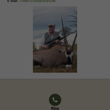
E-mail
: robert.raiha@diana.dk
Ring