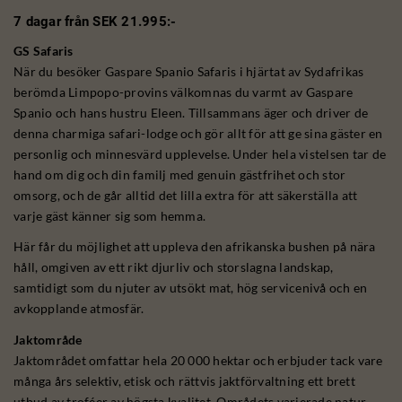
7 dagar från SEK 21.995:-
GS Safaris
När du besöker Gaspare Spanio Safaris i hjärtat av Sydafrikas
berömda Limpopo-provins välkomnas du varmt av Gaspare
Spanio och hans hustru Eleen. Tillsammans äger och driver de
denna charmiga safari-lodge och gör allt för att ge sina gäster en
personlig och minnesvärd upplevelse. Under hela vistelsen tar de
hand om dig och din familj med genuin gästfrihet och stor
omsorg, och de går alltid det lilla extra för att säkerställa att
varje gäst känner sig som hemma.
Här får du möjlighet att uppleva den afrikanska bushen på nära
håll, omgiven av ett rikt djurliv och storslagna landskap,
samtidigt som du njuter av utsökt mat, hög servicenivå och en
avkopplande atmosfär.
Jaktområde
Jaktområdet omfattar hela 20 000 hektar och erbjuder tack vare
många års selektiv, etisk och rättvis jaktförvaltning ett brett
utbud av troféer av högsta kvalitet. Områdets varierade natur