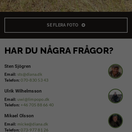
SE FLERA FOTO
HAR DU NÅGRA FRÅGOR?
Sten Sjögren
Email:
sts@diana.dk
Telefon:
070-830 53 43
Ulrik Wilhelmsson
Email:
uwi@limpopo.dk
Telefon:
+46 705 88 66 40
Mikael Olsson
Email:
micke@diana.dk
Telefon:
073-977 81 26