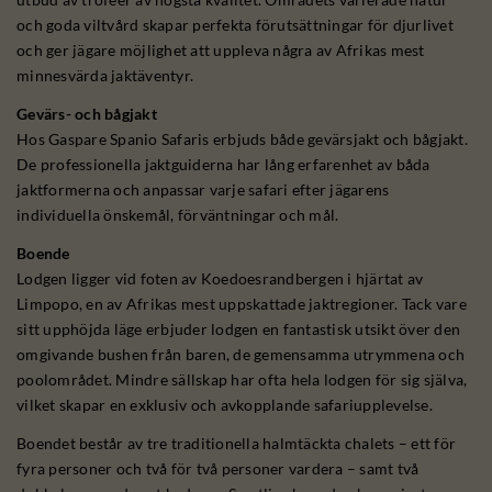
och goda viltvård skapar perfekta förutsättningar för djurlivet
och ger jägare möjlighet att uppleva några av Afrikas mest
minnesvärda jaktäventyr.
Gevärs- och bågjakt
Hos Gaspare Spanio Safaris erbjuds både gevärsjakt och bågjakt.
De professionella jaktguiderna har lång erfarenhet av båda
jaktformerna och anpassar varje safari efter jägarens
individuella önskemål, förväntningar och mål.
Boende
Lodgen ligger vid foten av Koedoesrandbergen i hjärtat av
Limpopo, en av Afrikas mest uppskattade jaktregioner. Tack vare
sitt upphöjda läge erbjuder lodgen en fantastisk utsikt över den
omgivande bushen från baren, de gemensamma utrymmena och
poolområdet. Mindre sällskap har ofta hela lodgen för sig själva,
vilket skapar en exklusiv och avkopplande safariupplevelse.
Boendet består av tre traditionella halmtäckta chalets – ett för
fyra personer och två för två personer vardera – samt två