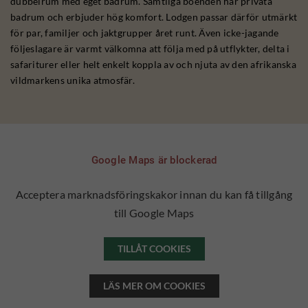
dubbelrum med eget badrum. Samtliga boenden har privata
badrum och erbjuder hög komfort. Lodgen passar därför utmärkt
för par, familjer och jaktgrupper året runt. Även icke-jagande
följeslagare är varmt välkomna att följa med på utflykter, delta i
safariturer eller helt enkelt koppla av och njuta av den afrikanska
vildmarkens unika atmosfär.
Google Maps är blockerad
Acceptera marknadsföringskakor innan du kan få tillgång
till Google Maps
TILLÅT COOKIES
LÄS MER OM COOKIES