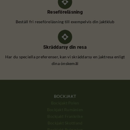
Reseföreläsning
Beställ fri reseföreläsning till exempelvis din jaktklub
Skräddarsy din resa
Har du speciella preferenser, kan vi skräddarsy en jaktresa enligt
dina önskemål
BOCKJAKT
Bockjakt Polen
Bockjakt Rumänien
Bockjakt Frankrike
Bockjakt Skottland
Bockjakt Bulgarien