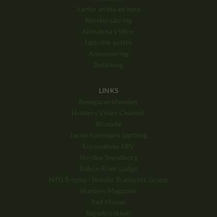
Varför anlita en byrå
Reseförsäkring
Allmänna Villkor
Jaktetisk politik
Annonsering
Betalning
LINKS
Resegarantifonden
Hunters Video Channel
Bisnode
Jacob Kammans jagtblog
Europæiske ERV
Nordea Svendborg
Balule River Lodge
NTG Trophy - Nordic Transport Group
Hunters Magazine
Red Moose
Rejseklinikken