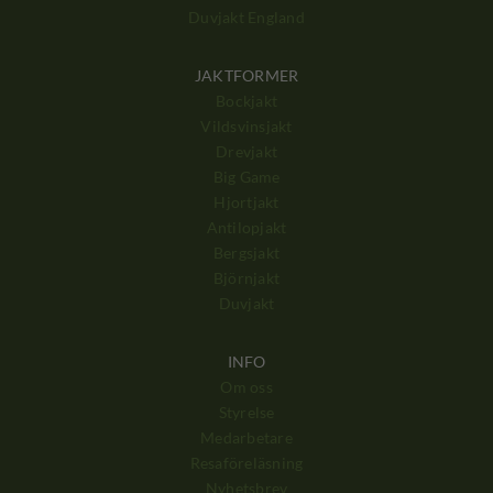
Duvjakt England
JAKTFORMER
Bockjakt
Vildsvinsjakt
Drevjakt
Big Game
Hjortjakt
Antilopjakt
Bergsjakt
Björnjakt
Duvjakt
INFO
Om oss
Styrelse
Medarbetare
Resaföreläsning
Nyhetsbrev