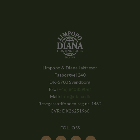
Limpopo & Diana Jaktresor
Faaborgvej 240
DK-5700 Svendborg
Tel.:
(+46) 840839061
Mail:
info@diana.dk
Resegarantifonden reg.nr. 1462
CVR: DK26251966
FÖLJ OSS