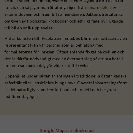
Oribi, Duiker, Reedbuck, Waterbuck eller Uganda Kob fram till
lunch, och så jagar man Sitatunga igen från senare delen av
eftermiddagen och fram till solnedgången. Jakten på Sitatunga
omgiven av flodhästar, krokodiler och ett rikt fågelliv i Uganda
vill bli en unik upplevelse.
Vid ankomsten till flygplatsen i Entebbe blir man mottagen av en
representant från vår partner som är behjälplig med
formaliteterna för inresan. Oftast anlände flyget på kvällen och
det är därför nödvändigt med en övernattning på ett bra hotell
innan resan nästa dag går vidare ut till reviret.
Uppehället under jakten är antingen i traditionella östafrikanska
safaritält eller i stråtäckta bungalows. Oavsett inkvarteringsform
är det naturligtvis med enskilt bad och toalett och tre goda
måltider dagligen.
Google Maps är blockerad