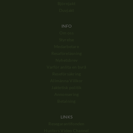
Björnjakt
Duvjakt
INFO
Om oss
Styrelse
Medarbetare
Resaföreläsning
Nyhetsbrev
Varför anlita en byrå
Reseförsäkring
Allmänna Villkor
Jaktetisk politik
Annonsering
Betalning
LINKS
Resegarantifonden
Hunters Video Channel