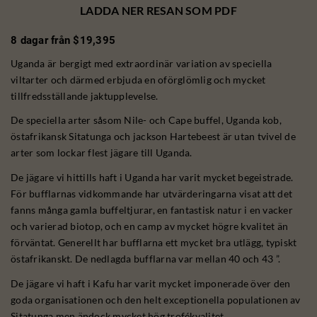
LADDA NER RESAN SOM PDF
8 dagar från $19,395
Uganda är bergigt med extraordinär variation av speciella
viltarter och därmed erbjuda en oförglömlig och mycket
tillfredsställande jaktupplevelse.
De speciella arter såsom Nile- och Cape buffel, Uganda kob,
östafrikansk Sitatunga och jackson Hartebeest är utan tvivel de
arter som lockar flest jägare till Uganda.
De jägare vi hittills haft i Uganda har varit mycket begeistrade.
För bufflarnas vidkommande har utvärderingarna visat att det
fanns många gamla buffeltjurar, en fantastisk natur i en vacker
och varierad biotop, och en camp av mycket högre kvalitet än
förväntat. Generellt har bufflarna ett mycket bra utlägg, typiskt
östafrikanskt. De nedlagda bufflarna var mellan 40 och 43 ”.
De jägare vi haft i Kafu har varit mycket imponerade över den
goda organisationen och den helt exceptionella populationen av
Sitatunga men ändock mycket hög trofékvalitet.