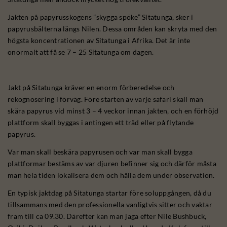
Jakten på papyrusskogens ”skygga spöke” Sitatunga, sker i
papyrusbälterna längs Nilen. Dessa områden kan skryta med den
högsta koncentrationen av Sitatunga i Afrika. Det är inte
onormalt att få se 7 – 25 Sitatunga om dagen.
Jakt på Sitatunga kräver en enorm förberedelse och
rekognosering i förväg. Före starten av varje safari skall man
skära papyrus vid minst 3 – 4 veckor innan jakten, och en förhöjd
plattform skall byggas i antingen ett träd eller på flytande
papyrus.
Var man skall beskära papyrusen och var man skall bygga
plattformar bestäms av var djuren befinner sig och därför måsta
man hela tiden lokalisera dem och hålla dem under observation.
En typisk jaktdag på Sitatunga startar före soluppgången, då du
tillsammans med den professionella vanligtvis sitter och vaktar
fram till ca 09.30. Därefter kan man jaga efter Nile Bushbuck,