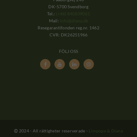
DK-5700 Svendborg
Tel.:
(+46) 840839061
Mail:
info@diana.dk
Resegarantifonden reg.nr. 1462
CVR: DK26251966
FÖLJ OSS




2024 - All rättigheter reserverade
-
Limpopo & Diana
