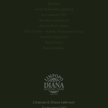
Bisnode
Jacob Kammans jagtblog
Europæiske ERV
Nordea Svendborg
Balule River Lodge
NTG Trophy - Nordic Transport Group
Hunters Magazine
Red Moose
Rejseklinikken
Limpopo & Diana Jaktresor
Faaborgvej 240