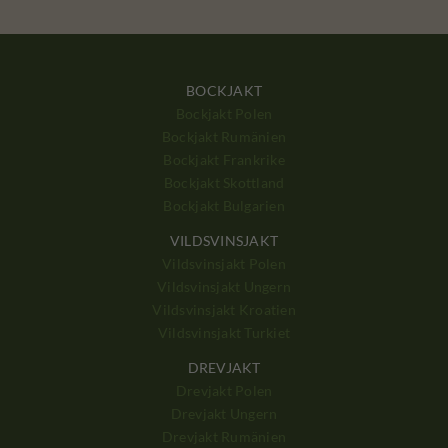
BOCKJAKT
Bockjakt Polen
Bockjakt Rumänien
Bockjakt Frankrike
Bockjakt Skottland
Bockjakt Bulgarien
VILDSVINSJAKT
Vildsvinsjakt Polen
Vildsvinsjakt Ungern
Vildsvinsjakt Kroatien
Vildsvinsjakt Turkiet
DREVJAKT
Drevjakt Polen
Drevjakt Ungern
Drevjakt Rumänien