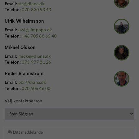
Email:
sts@diana.dk
Telefon:
070-830 53 43
Ulrik Wilhelmsson
Email:
uwi@limpopo.dk
Telefon:
+46 705 88 66 40
Mikael Olsson
Email:
micke@diana.dk
Telefon:
073-977 81 26
Peder Brännström
Email:
pbr@diana.dk
Telefon:
070 606 46 00
Välj kontaktperson