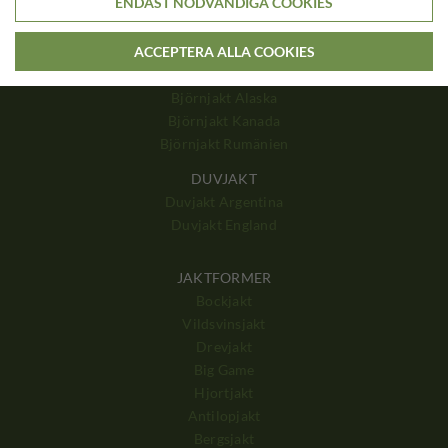
ENDAST NÖDVÄNDIGA COOKIES
Bergsjakt Kirgizistan
Bergsjakt Turkiet
ACCEPTERA ALLA COOKIES
BJÖRNJAKT
Björnjakt Alaska
Björnjakt Kanada
Björnjakt Rumänien
DUVJAKT
Duvjakt Argentina
Duvjakt England
JAKTFORMER
Bockjakt
Vildsvinsjakt
Drevjakt
Big Game
Hjortjakt
Antilopjakt
Bergsjakt