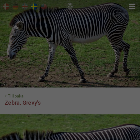

« Tillbaka
Zebra, Grevy's