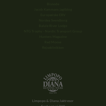
Bisnode
Jacob Kammans jagtblog
Europæiske ERV
Nordea Svendborg
Balule River Lodge
NTG Trophy - Nordic Transport Group
Hunters Magazine
Red Moose
Rejseklinikken
Limpopo & Diana Jaktresor