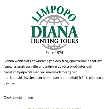
BIG GAME
Big Game Zimbabwe
Big Game Zambia
Big Game Tanzania
Big Game Mozambique
HJORTJAKT
Hjortjakt Polen
Hjortjakt Ungern
Hjortjakt Skottland
Denna webbplats använder egna och tredjepartscookies för att
Hjortjakt England
fungera, analysera din användning av våra produkter och
Hjortjakt Frankrike
tjänster, hjälpa till med vår marknadsföring och
marknadsföringsinsatser samt leverera innehåll från tredje part.
ANTILOPJAKT
Läs mer
Antilopjakt Sydafrika
Antilopjakt Namibia
Cookieinställningar
BERGSJAKT
Bergsjakt Spanien