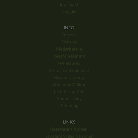
Björnjakt
Duvjakt
INFO
Om oss
Styrelse
Medarbetare
Resaföreläsning
Nyhetsbrev
Varför anlita en byrå
Reseförsäkring
Allmänna Villkor
Jaktetisk politik
Annonsering
Betalning
LINKS
Resegarantifonden
Hunters Video Channel