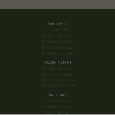
BOCKJAKT
Bockjakt Polen
Bockjakt Rumänien
Bockjakt Frankrike
Bockjakt Skottland
Bockjakt Bulgarien
VILDSVINSJAKT
Vildsvinsjakt Polen
Vildsvinsjakt Ungern
Vildsvinsjakt Kroatien
Vildsvinsjakt Turkiet
DREVJAKT
Drevjakt Polen
Drevjakt Ungern
Drevjakt Rumänien