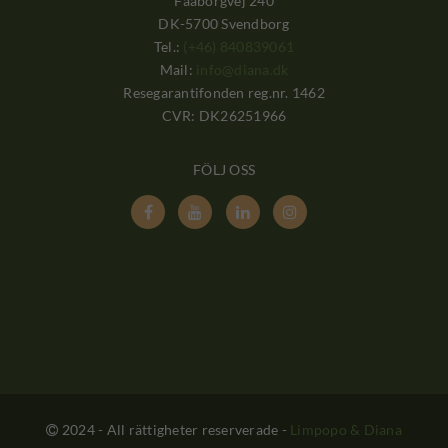
Faaborgvej 240
DK-5700 Svendborg
Tel.:
(+46) 840839061
Mail:
info@diana.dk
Resegarantifonden reg.nr. 1462
CVR: DK26251966
FÖLJ OSS




2024 - All rättigheter reserverade
-
Limpopo & Diana
