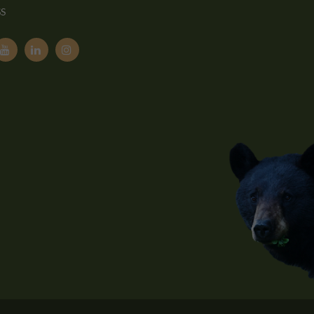
SS


