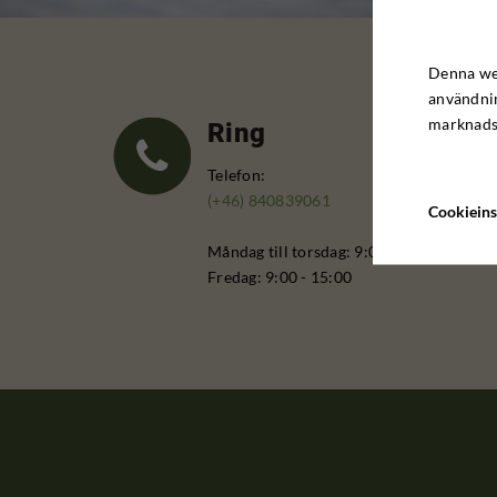
Denna web
användnin
marknadsf
Ring
Telefon:
(+46) 840839061
Cookieins
Måndag till torsdag: 9:00 - 16:00
Fredag: 9:00 - 15:00