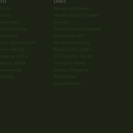
NFO
LINKS
m oss
Resegarantifonden
yrelse
Hunters Video Channel
edarbetare
Bisnode
saföreläsning
Jacob Kammans jagtblog
yhetsbrev
Europæiske ERV
rför anlita en byrå
Nordea Svendborg
seförsäkring
Balule River Lodge
lmänna Villkor
NTG Trophy - Nordic
ktetisk politik
Transport Group
nnonsering
Hunters Magazine
talning
Red Moose
Rejseklinikken