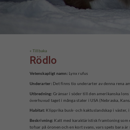
« Tillbaka
Rödlo
Vetenskapligt namn:
Lynx rufus
Underarter:
Det finns tio underarter av denna rena a
Utbredning:
Gränsar i söder till den amerikanska lons
överhuvud taget i många stater i USA (Nebraska, Kansa
Habitat:
Klipprika busk- och kaktuslandskap i väster, i 
Beskrivning:
Katt med karaktäristisk framtoning som e
tofsar på öronen och en kort svans, vars spets bara är 