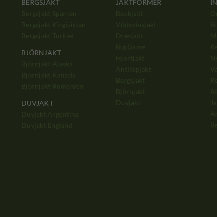
BERGSJAKT
JAKTFORMER
I
Bergsjakt Spanien
Bockjakt
O
Bergsjakt Kirgizistan
Vildsvinsjakt
St
Bergsjakt Turkiet
Drevjakt
M
Big Game
Re
BJÖRNJAKT
Hjortjakt
N
Björnjakt Alaska
Antilopjakt
Va
Björnjakt Kanada
Bergsjakt
Re
Björnjakt Rumänien
Björnjakt
Al
Duvjakt
Ja
DUVJAKT
A
Duvjakt Argentina
Be
Duvjakt England