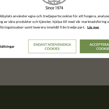
bplats använder egna och tredjepartscookies för att fungera, analyse
g av våra produkter och tjänster, hjälpa till med vår marknadsföring 
öringsinsatser samt leverera innehåll från tredje part.
Läs mer
Reseföreläsning
Beställ fri reseföreläsning till exempelvis
din jaktklub
ENDAST NÖDVÄNDIGA
ACCEPTERA
tällningar
COOKIES
COOKI