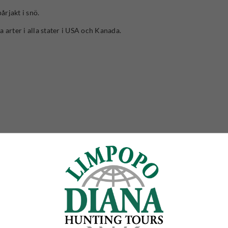
årjakt i snö.
arter i alla stater i USA och Kanada.