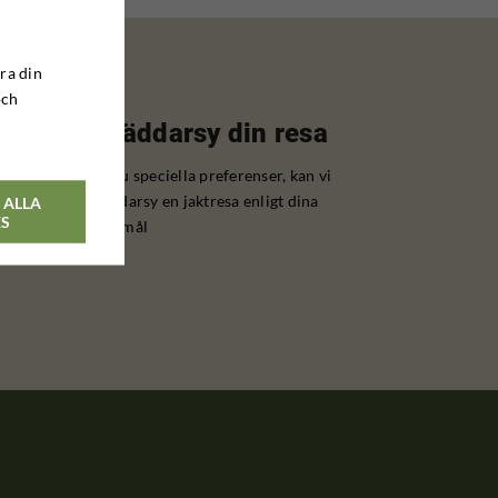
ra din
och
Skräddarsy din resa
Har du speciella preferenser, kan vi
skräddarsy en jaktresa enligt dina
 ALLA
ES
önskemål