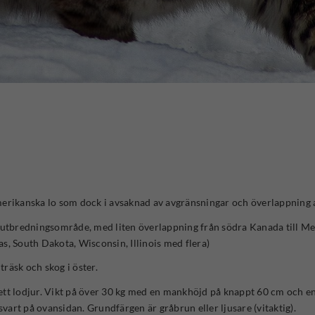
merikanska lo som dock i avsaknad av avgränsningar och överlappning 
 utbredningsområde, med liten överlappning från södra Kanada till Mexi
s, South Dakota, Wisconsin, Illinois med flera)
träsk och skog i öster.
tt lodjur. Vikt på över 30 kg med en mankhöjd på knappt 60 cm och en
svart på ovansidan. Grundfärgen är gråbrun eller ljusare (vitaktig).