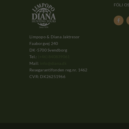
FÖLJ O

Limpopo & Diana Jaktresor
Faaborgvej 240
DK-5700 Svendborg
Tel.:
(+46) 840839061
Mail:
info@diana.dk
Resegarantifonden reg.nr. 1462
CVR: DK26251966