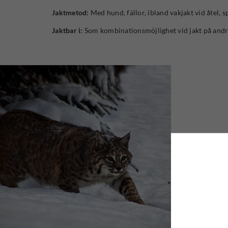
Jaktmetod:
Med hund, fällor, ibland vakjakt vid åtel, sp
Jaktbar i:
Som kombinationsmöjlighet vid jakt på andra 