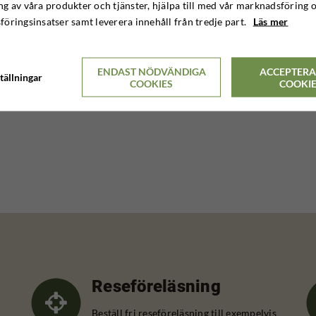
g av våra produkter och tjänster, hjälpa till med vår marknadsföring 
öringsinsatser samt leverera innehåll från tredje part.
Läs mer
ENDAST NÖDVÄNDIGA
ACCEPTERA
tällningar
COOKIES
COOKI
Reseföreläsning
Beställ fri reseföreläsning till exempelvis