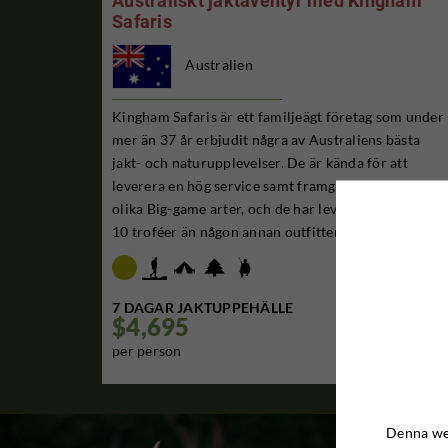
Australiskt jaktäventyr med Kingham
Safaris
Australien
Kingham Safaris är ett familjeägt företag som under
mer än 37 år erbjudit några av Australiens bästa
jakt- och naturupplevelser. De är kända för att
leverera en hög service samt framgångsrik jakt på 12
olika Big-game arter, och de har levererat flera topp
10 troféer än någon annan outfitter i hel...
7 DAGAR JAKTUPPEHÄLLE
$4,695

per person
Denna web