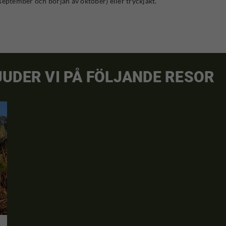
september och början av oktober) eller tryckjakt.
UDER VI PÅ FÖLJANDE RESOR