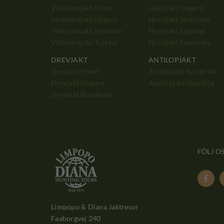
Vildsvinsjakt Polen
Hjortjakt Ungern
Vildsvinsjakt Ungern
Hjortjakt Skottland
Vildsvinsjakt Kroatien
Hjortjakt England
Vildsvinsjakt Turkiet
Hjortjakt Frankrike
DREVJAKT
ANTILOPJAKT
Drevjakt Polen
Antilopjakt Sydafrika
Drevjakt Ungern
Antilopjakt Namibia
Drevjakt Rumänien
FÖLJ O

Limpopo & Diana Jaktresor
Faaborgvej 240