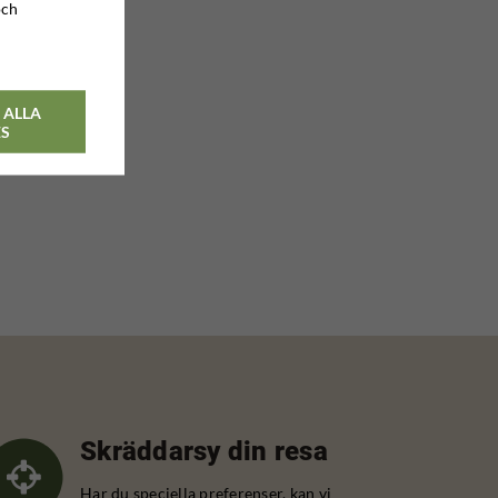
och
 ALLA
ES
Skräddarsy din resa
Har du speciella preferenser, kan vi