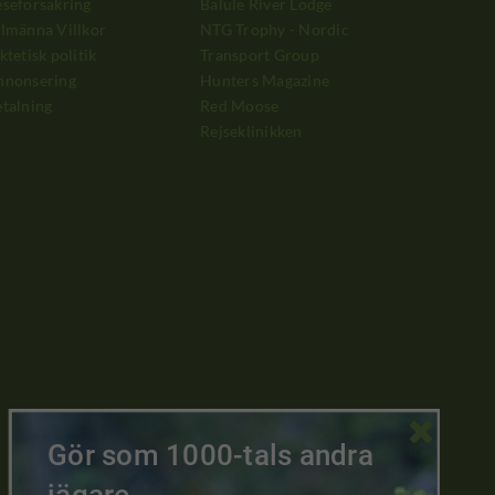
seförsäkring
Balule River Lodge
lmänna Villkor
NTG Trophy - Nordic
ktetisk politik
Transport Group
nnonsering
Hunters Magazine
talning
Red Moose
Rejseklinikken

Gör som 1000-tals andra
jägare