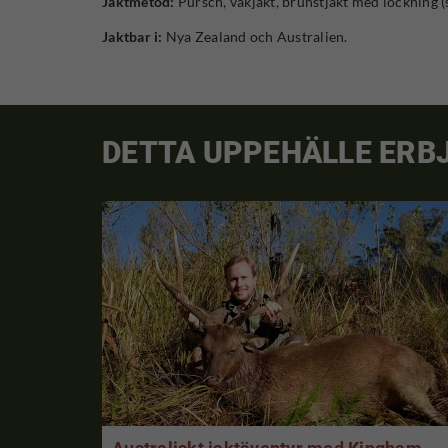
Jaktmetod:
Pürsch, vakjakt, brunstjakt med lockning (
Jaktbar i:
Nya Zealand och Australien.
DETTA UPPEHÄLLE ERBJ