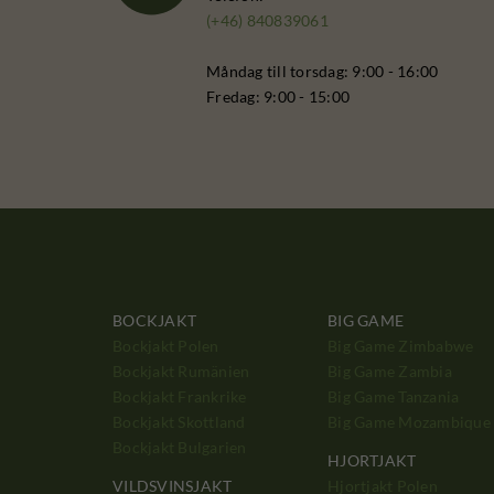
(+46) 840839061
Måndag till torsdag: 9:00 - 16:00
Fredag: 9:00 - 15:00
BOCKJAKT
BIG GAME
Bockjakt Polen
Big Game Zimbabwe
Bockjakt Rumänien
Big Game Zambia
Bockjakt Frankrike
Big Game Tanzania
Bockjakt Skottland
Big Game Mozambique
Bockjakt Bulgarien
HJORTJAKT
VILDSVINSJAKT
Hjortjakt Polen