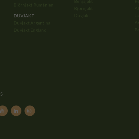
Bergsjakt
Re
Björnjakt Rumänien
Björnjakt
Al
Duvjakt
Ja
DUVJAKT
A
Duvjakt Argentina
Be
Duvjakt England
SS


