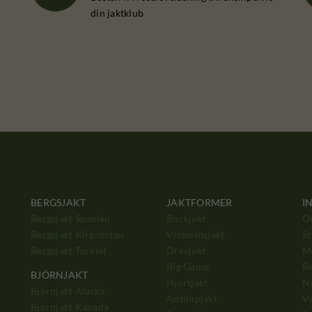
din jaktklub
BERGSJAKT
JAKTFORMER
I
Bergsjakt Spanien
Bockjakt
O
Bergsjakt Kirgizistan
Vildsvinsjakt
St
Bergsjakt Turkiet
Drevjakt
M
Big Game
Re
BJÖRNJAKT
Hjortjakt
N
Björnjakt Alaska
Antilopjakt
Va
Björnjakt Kanada