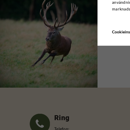
användnin
marknadsf
Cookieins
Ring
Telefon: