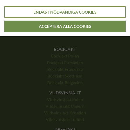
Skräddarsy din resa
Har du speciella preferenser, kan vi skräddarsy en jaktresa enligt
ENDAST NÖDVÄNDIGA COOKIES
dina önskemål
ACCEPTERA ALLA COOKIES
BOCKJAKT
Bockjakt Polen
Bockjakt Rumänien
Bockjakt Frankrike
Bockjakt Skottland
Bockjakt Bulgarien
VILDSVINSJAKT
Vildsvinsjakt Polen
Vildsvinsjakt Ungern
Vildsvinsjakt Kroatien
Vildsvinsjakt Turkiet
DREVJAKT