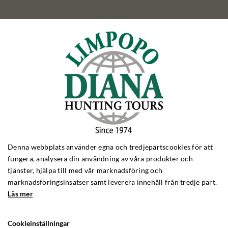
Ring
Telefon:
(+46) 840839061
Måndag till torsdag: 9:00 - 16:00
Fredag: 9:00 - 15:00
Denna webbplats använder egna och tredjepartscookies för att
fungera, analysera din användning av våra produkter och
Reseföreläsning
tjänster, hjälpa till med vår marknadsföring och
marknadsföringsinsatser samt leverera innehåll från tredje part.
Beställ fri reseföreläsning till exempelvis din jaktklub
Läs mer
Cookieinställningar