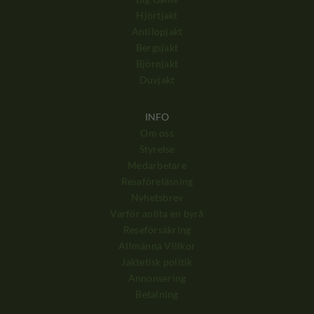
Hjortjakt
Antilopjakt
Bergsjakt
Björnjakt
Duvjakt
INFO
Om oss
Styrelse
Medarbetare
Resaföreläsning
Nyhetsbrev
Varför anlita en byrå
Reseförsäkring
Allmänna Villkor
Jaktetisk politik
Annonsering
Betalning