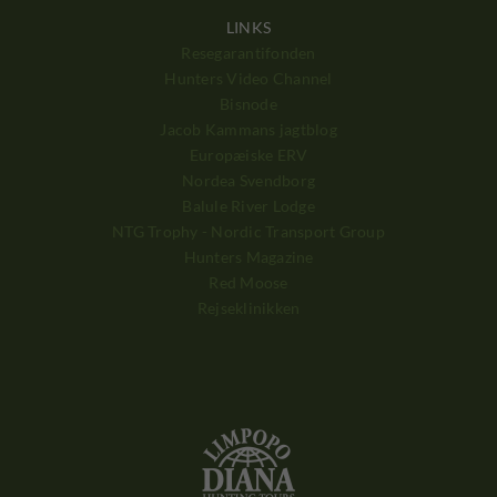
LINKS
Resegarantifonden
Hunters Video Channel
Bisnode
Jacob Kammans jagtblog
Europæiske ERV
Nordea Svendborg
Balule River Lodge
NTG Trophy - Nordic Transport Group
Hunters Magazine
Red Moose
Rejseklinikken