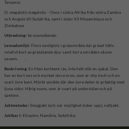
Tanzania
O. megalotis megalotis – finns i södra Afrika från södra Zambia
och Angola till Sydafrika, samt i öster till Mozambique och
Zimbabwe
Utbredning:
Se ovanstående.
Levnadsmiljö:
Finns vanligtvis i gräsområde där gräset hålls
relativt kort av gräsätande djur samt torra områden såsom
savann. .
Beskrivning:
En liten kortbent räv, inte helt olik en sjakal. Den
har en kort nos och mycket stora öron, som är vita inuti och en
svart övre kant. Mörkt ansikte där den övre delen är gråaktig med
ljusa sidor. Hårig svans, som är svart på undersidan och på
spetsen.
Jaktmetoder:
Smygjakt (och när möjlighet dyker upp), nattjakt.
Jaktbar i:
Etiopien, Namibia, Sydafrika.