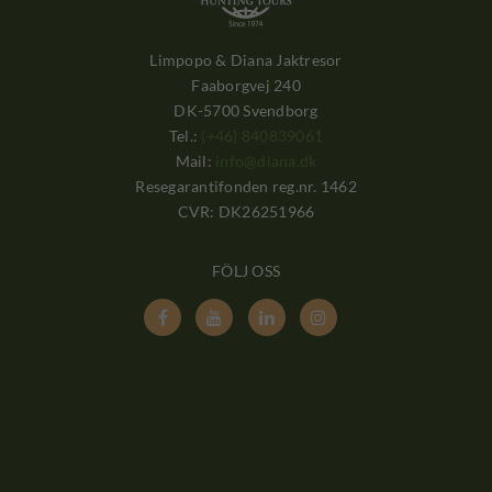
Limpopo & Diana Jaktresor
Faaborgvej 240
DK-5700 Svendborg
Tel.:
(+46) 840839061
Mail:
info@diana.dk
Resegarantifonden reg.nr. 1462
CVR: DK26251966
FÖLJ OSS



