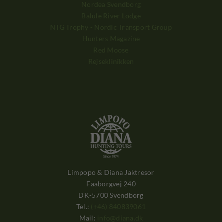
Nordea Svendborg
Balule River Lodge
NTG Trophy - Nordic Transport Group
Hunters Magazine
Red Moose
Rejseklinikken
Limpopo & Diana Jaktresor
Faaborgvej 240
DK-5700 Svendborg
Tel.:
(+46) 840839061
Mail:
info@diana.dk