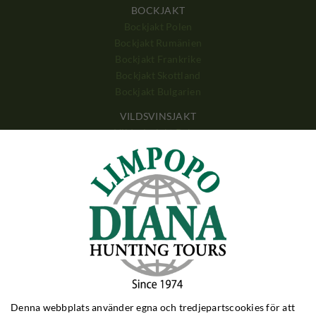
BOCKJAKT
Bockjakt Polen
Bockjakt Rumänien
Bockjakt Frankrike
Bockjakt Skottland
Bockjakt Bulgarien
VILDSVINSJAKT
Vildsvinsjakt Polen
Vildsvinsjakt Ungern
Vildsvinsjakt Kroatien
Vildsvinsjakt Turkiet
DREVJAKT
Drevjakt Polen
Drevjakt Ungern
Drevjakt Rumänien
BIG GAME
Denna webbplats använder egna och tredjepartscookies för att
Big Game Zimbabwe