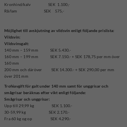
Kronhind/kalv SEK 1.100,-
Rå/lam SEK 575,-
Möjlighet till avskjutning av vildsvin enligt följande prislista:
Vildsvin:
Vildsvinsgalt:
140 mm – 159 mm SEK 5.430.-
160 mm – 199 mm SEK 7.150.- + SEK 178,75 per mm över
160 mm
200 mm och däröver SEK 14.300.- + SEK 290,00 per mm
över 201 mm
Troféavgift för galt under 140 mm samt för unggrisar och
smågrisar beräknas efter vikt enligt följande:
Smågrisar och unggrisar:
Upp till 29,99 kg SEK 1.100.-
30-59,99 kg SEK 2.170.-
Fra 60 kg og op SEK 4.290.-