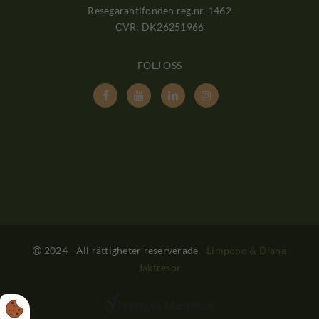
Resegarantifonden reg.nr. 1462
CVR: DK26251966
FÖLJ OSS




2024 - All rättigheter reserverade
-
Limpopo & Diana

Jaktresor