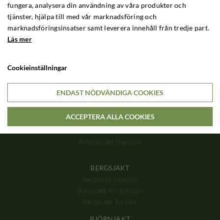
fungera, analysera din användning av våra produkter och
Big Game Zambia
tjänster, hjälpa till med vår marknadsföring och
Big Game Tanzania
marknadsföringsinsatser samt leverera innehåll från tredje part.
Big Game Mozambique
Läs mer
HJORTJAKT
Hjortjakt Polen
Cookieinställningar
Hjortjakt Ungern
Hjortjakt Skottland
Hjortjakt England
ENDAST NÖDVÄNDIGA COOKIES
Hjortjakt Frankrike
ACCEPTERA ALLA COOKIES
ANTILOPJAKT
Antilopjakt Sydafrika
Antilopjakt Namibia
BERGSJAKT
Bergsjakt Spanien
Bergsjakt Kirgizistan
Bergsjakt Turkiet
BJÖRNJAKT