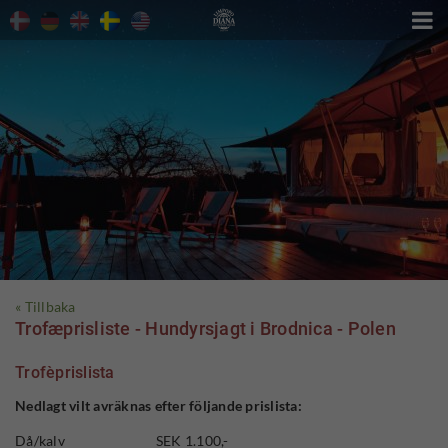

« Tillbaka
Trofæprisliste - Hundyrsjagt i Brodnica - Polen
Trofèprislista
Nedlagt vilt avräknas efter följande prislista:
Då/kalv SEK 1.100,-