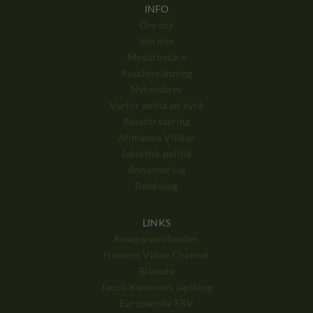
INFO
Om oss
Styrelse
Medarbetare
Resaföreläsning
Nyhetsbrev
Varför anlita en byrå
Reseförsäkring
Allmänna Villkor
Jaktetisk politik
Annonsering
Betalning
LINKS
Resegarantifonden
Hunters Video Channel
Bisnode
Jacob Kammans jagtblog
Europæiske ERV