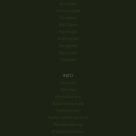
Bockjakt
Vildsvinsjakt
Drevjakt
Big Game
Hjortjakt
Antilopjakt
Bergsjakt
Björnjakt
Duvjakt
INFO
Om oss
Styrelse
Medarbetare
Resaföreläsning
Nyhetsbrev
Varför anlita en byrå
Reseförsäkring
Allmänna Villkor