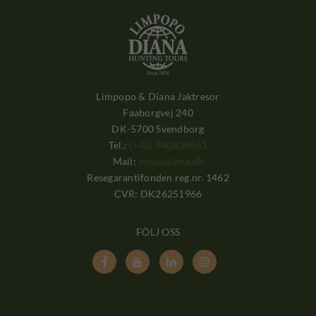
Limpopo & Diana Jaktresor
Faaborgvej 240
DK-5700 Svendborg
Tel.:
(+46) 840839061
Mail:
info@diana.dk
Resegarantifonden reg.nr. 1462
CVR: DK26251966
FÖLJ OSS



