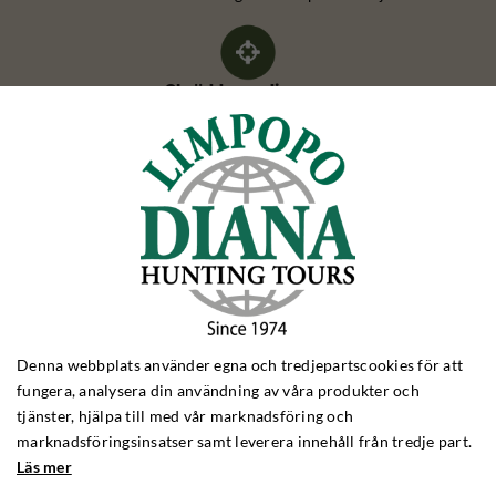
Skräddarsy din resa
Har du speciella preferenser, kan vi skräddarsy en jaktresa enligt
dina önskemål
BOCKJAKT
Bockjakt Polen
Bockjakt Rumänien
Bockjakt Frankrike
Denna webbplats använder egna och tredjepartscookies för att
Bockjakt Skottland
fungera, analysera din användning av våra produkter och
Bockjakt Bulgarien
tjänster, hjälpa till med vår marknadsföring och
marknadsföringsinsatser samt leverera innehåll från tredje part.
VILDSVINSJAKT
Läs mer
Vildsvinsjakt Polen
Vildsvinsjakt Ungern