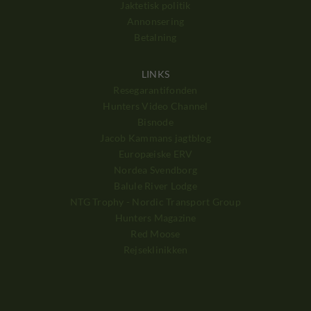
Jaktetisk politik
Annonsering
Betalning
LINKS
Resegarantifonden
Hunters Video Channel
Bisnode
Jacob Kammans jagtblog
Europæiske ERV
Nordea Svendborg
Balule River Lodge
NTG Trophy - Nordic Transport Group
Hunters Magazine
Red Moose
Rejseklinikken