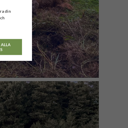
ra din
och
 ALLA
ES