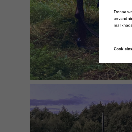
Denna web
användnin
marknadsf
Cookieins