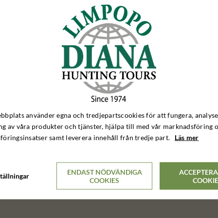
öra vad vi kan för att aktivt belysa de skandinaviska jägarnas natursyn t
ill detta häruppe gäller för hela världen när jakten skall förklaras oc
r hemma utan runt om i den övriga världen.
oppningsvis blir det ett år med massor av jakt- och naturupplevelser.
bplats använder egna och tredjepartscookies för att fungera, analyse
g av våra produkter och tjänster, hjälpa till med vår marknadsföring 
öringsinsatser samt leverera innehåll från tredje part.
Läs mer
ENDAST NÖDVÄNDIGA
ACCEPTERA
tällningar
COOKIES
COOKI