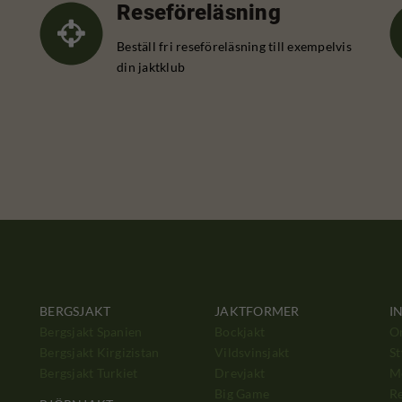
Reseföreläsning
Beställ fri reseföreläsning till exempelvis
din jaktklub
BERGSJAKT
JAKTFORMER
I
Bergsjakt Spanien
Bockjakt
O
Bergsjakt Kirgizistan
Vildsvinsjakt
St
Bergsjakt Turkiet
Drevjakt
M
Big Game
Re