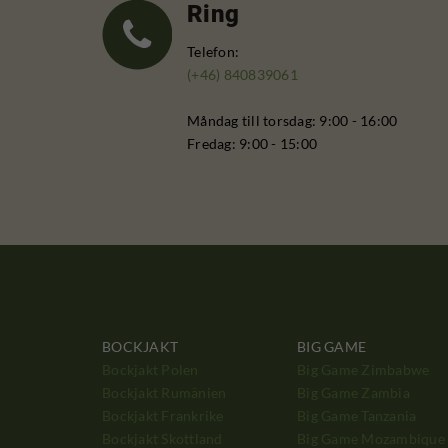
Ring
Telefon:
(+46) 840839061
Måndag till torsdag: 9:00 - 16:00
Fredag: 9:00 - 15:00
BOCKJAKT
BIG GAME
Bockjakt Polen
Big Game Zimbabwe
Bockjakt Rumänien
Big Game Zambia
Bockjakt Frankrike
Big Game Tanzania
Bockjakt Skottland
Big Game Mozambique