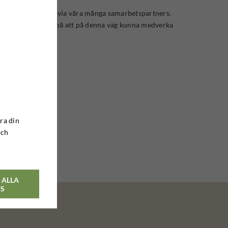
ill resten av världen via våra många samarbetspartners.
h försvaras. Vi tror på att på denna väg kunna medverka
ra din
och
 ALLA
ES