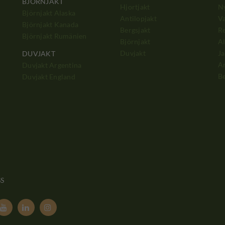
BJÖRNJAKT
Hjortjakt
N
Björnjakt Alaska
Antilopjakt
Va
Björnjakt Kanada
Bergsjakt
Re
Björnjakt Rumänien
Björnjakt
Al
Duvjakt
Ja
DUVJAKT
A
Duvjakt Argentina
Be
Duvjakt England
SS


