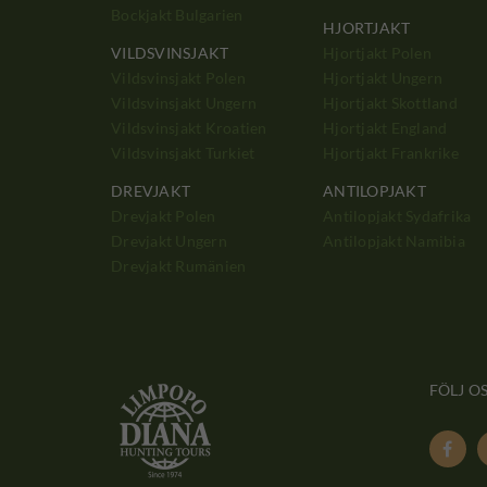
Bockjakt Bulgarien
HJORTJAKT
VILDSVINSJAKT
Hjortjakt Polen
Vildsvinsjakt Polen
Hjortjakt Ungern
Vildsvinsjakt Ungern
Hjortjakt Skottland
Vildsvinsjakt Kroatien
Hjortjakt England
Vildsvinsjakt Turkiet
Hjortjakt Frankrike
DREVJAKT
ANTILOPJAKT
Drevjakt Polen
Antilopjakt Sydafrika
Drevjakt Ungern
Antilopjakt Namibia
Drevjakt Rumänien
FÖLJ O
