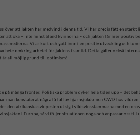
 oss över att jakten har medvind i denna tid. Vi har precis fått en starkt
tter att öka – inte minst bland kvinnorna – och jakten får mer positiv 
massmedierna. Vi är kort och gott inne i en positiv utveckling och ton
rbete omkring arbetet för jaktens framtid. Detta gäller också internat
är all möjlig grund till optimism!
e på många fronter. Politiska problem dyker hela tiden upp – det behöv
e har man konstaterat några få fall av hjärnsjukdomen CWD hos vildre
reder den afrikanska svinpesten ut sig i vildsvinsstammarna med en or
nsjakten i Europa, så vi följer situationen noga och anpassar oss till u
turen