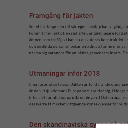
Framgång för jakten
Ser vi lite längre än till vår egen nästipp kan vi glädja
kommit mer jakt på en rad arter, antalet jägare fortsä
ämnen som troféjakt kan nu diskuteras konstruktivt i 
och enskilda personer pekar entydigt på ännu mer sama
närma sig varandra för en bättre gemensam insats. Det 
Utmaningar inför 2018
Inga rosor utan taggar. Jakten är fortfarande utmanand
är de viltsjukdomar i Europa som sprider sig, I Norg
intensivt för att stoppa utbredningen. I Östeuropa b
dessvärre få mycket vittgående konsekvenser för vildsvi
Den skandinaviska synen på na