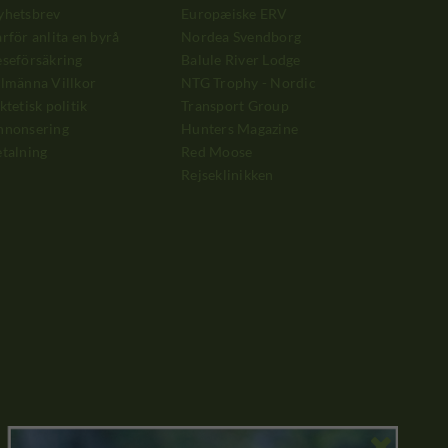
yhetsbrev
Europæiske ERV
rför anlita en byrå
Nordea Svendborg
seförsäkring
Balule River Lodge
lmänna Villkor
NTG Trophy - Nordic
ktetisk politik
Transport Group
nnonsering
Hunters Magazine
talning
Red Moose
Rejseklinikken
