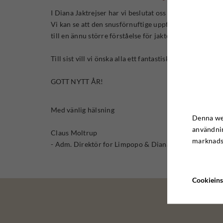
I Diana Jaktrejser har vi beslutat oss för att vi vill g
Vi kan se att den snusförnuftige uppfattningen vi har t
till en ännu större förståelse för jakten, inte bara hä
Till sist vill vi önska alla ett fantastiskt 2018 – förh
GOTT NYTT ÅR!
Med vänlig hälsning
Denna web
användnin
Claus Moltrup
marknadsf
- Adm. Direktör for Limpopo & Diana Jaktresor
Cookieins