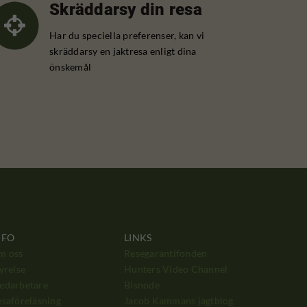
Skräddarsy din resa
Har du speciella preferenser, kan vi
skräddarsy en jaktresa enligt dina
önskemål
NFO
LINKS
m oss
Resegarantifonden
yrelse
Hunters Video Channel
edarbetare
Bisnode
saföreläsning
Jacob Kammans jagtblog