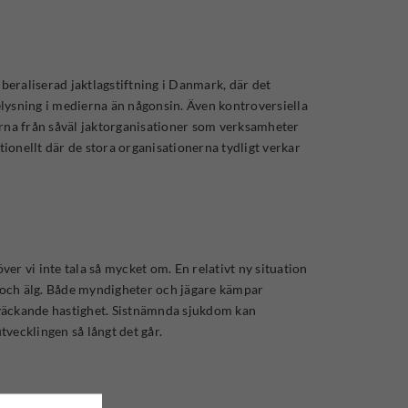
 liberaliserad jaktlagstiftning i Danmark, där det
belysning i medierna än någonsin. Även kontroversiella
erna från såväl jaktorganisationer som verksamheter
ionellt där de stora organisationerna tydligt verkar
er vi inte tala så mycket om. En relativt ny situation
n och älg. Både myndigheter och jägare kämpar
oväckande hastighet. Sistnämnda sjukdom kan
tvecklingen så långt det går.