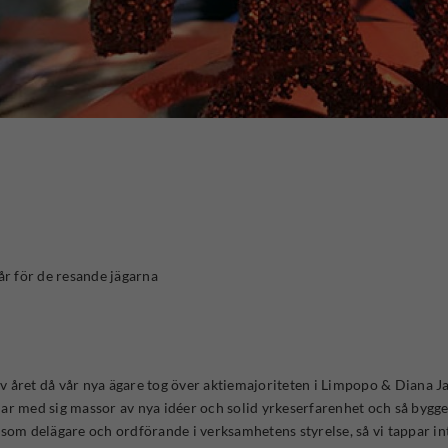
år för de resande jägarna
lev året då vår nya ägare tog över aktiemajoriteten i Limpopo & Diana J
r med sig massor av nya idéer och solid yrkeserfarenhet och så bygger 
 som delägare och ordförande i verksamhetens styrelse, så vi tappar in