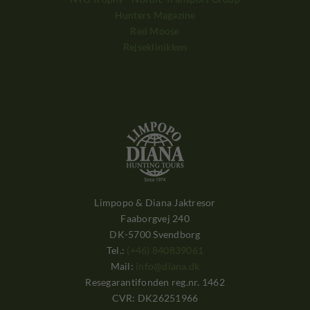
Hunters Magazine
Red Moose
Rejseklinikken
Limpopo & Diana Jaktresor
Faaborgvej 240
DK-5700 Svendborg
Tel.:
(+46) 840839061
Mail:
info@diana.dk
Resegarantifonden reg.nr. 1462
CVR: DK26251966