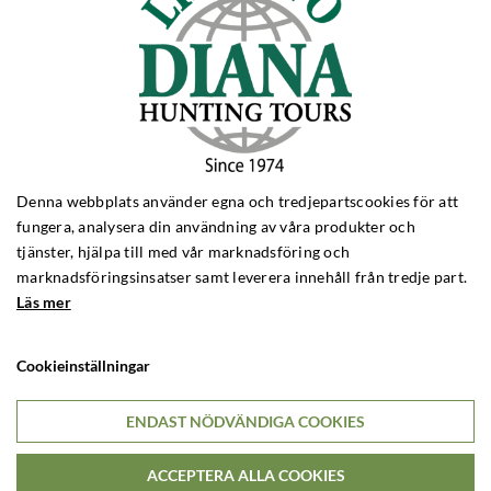
Bockjakt Rumänien
Bockjakt Frankrike
Bockjakt Skottland
Bockjakt Bulgarien
VILDSVINSJAKT
Vildsvinsjakt Polen
Vildsvinsjakt Ungern
Vildsvinsjakt Kroatien
Denna webbplats använder egna och tredjepartscookies för att
Vildsvinsjakt Turkiet
fungera, analysera din användning av våra produkter och
tjänster, hjälpa till med vår marknadsföring och
DREVJAKT
marknadsföringsinsatser samt leverera innehåll från tredje part.
Drevjakt Polen
Läs mer
Drevjakt Ungern
Drevjakt Rumänien
Cookieinställningar
BIG GAME
Big Game Zimbabwe
ENDAST NÖDVÄNDIGA COOKIES
Big Game Zambia
Big Game Tanzania
ACCEPTERA ALLA COOKIES