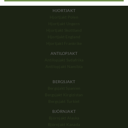
Big Game Mozambique
HJORTJAKT
Hjortjakt Polen
Hjortjakt Ungern
Hjortjakt Skottland
Hjortjakt England
Hjortjakt Frankrike
ANTILOPJAKT
Antilopjakt Sydafrika
Antilopjakt Namibia
BERGSJAKT
Bergsjakt Spanien
Bergsjakt Kirgizistan
Bergsjakt Turkiet
BJÖRNJAKT
Björnjakt Alaska
Björnjakt Kanada