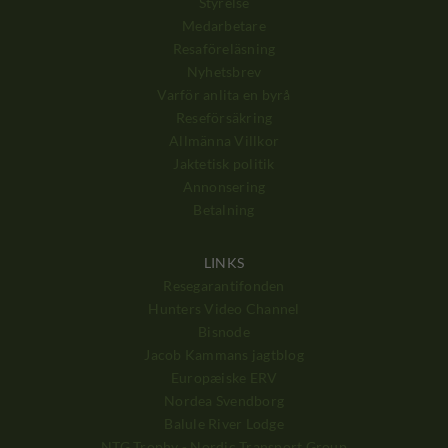
Styrelse
Medarbetare
Resaföreläsning
Nyhetsbrev
Varför anlita en byrå
Reseförsäkring
Allmänna Villkor
Jaktetisk politik
Annonsering
Betalning
LINKS
Resegarantifonden
Hunters Video Channel
Bisnode
Jacob Kammans jagtblog
Europæiske ERV
Nordea Svendborg
Balule River Lodge
NTG Trophy - Nordic Transport Group