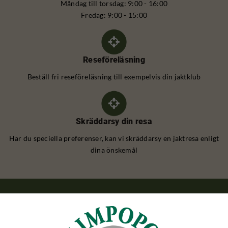
Måndag till torsdag: 9:00 - 16:00
Fredag: 9:00 - 15:00
Reseföreläsning
Beställ fri reseföreläsning till exempelvis din jaktklub
Skräddarsy din resa
Har du speciella preferenser, kan vi skräddarsy en jaktresa enligt
dina önskemål
BOCKJAKT
Bockjakt Polen