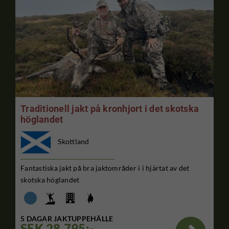
Traditionell jakt på kronhjort i det skotska
höglandet
Skottland
Fantastiska jakt på bra jaktområder i i hjärtat av det
skotska höglandet
5 DAGAR JAKTUPPEHÄLLE
SEK 28.795:-