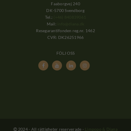
Faaborgvej 240
DK-5700 Svendborg
Tel.:
(+46) 840839061
Mail:
info@diana.dk
Resegarantifonden reg.nr. 1462
CVR: DK26251966
FÖLJ OSS




2024 - All rättigheter reserverade
-
Limpopo & Diana
