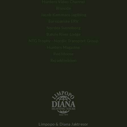
Hunters Video Channel
Bisnode
Jacob Kammans jagtblog
Europæiske ERV
Nordea Svendborg
Balule River Lodge
NTG Trophy - Nordic Transport Group
Hunters Magazine
Red Moose
Rejseklinikken
Limpopo & Diana Jaktresor