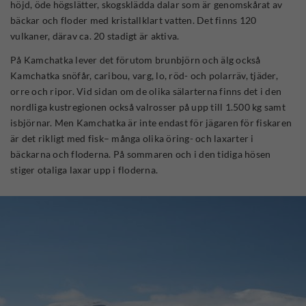
höjd, öde högslätter, skogsklädda dalar som är genomskårat av
bäckar och floder med kristallklart vatten. Det finns 120
vulkaner, därav ca. 20 stadigt är aktiva.
På Kamchatka lever det förutom brunbjörn och älg också
Kamchatka snöfår, caribou, varg, lo, röd- och polarräv, tjäder,
orre och ripor. Vid sidan om de olika sälarterna finns det i den
nordliga kustregionen också valrosser på upp till 1.500 kg samt
isbjörnar. Men Kamchatka är inte endast för jägaren för fiskaren
är det rikligt med fisk– många olika öring- och laxarter i
bäckarna och floderna. På sommaren och i den tidiga hösen
stiger otaliga laxar upp i floderna.