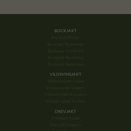
BOCKJAKT
Bockjakt Polen
Bockjakt Rumänien
Bockjakt Frankrike
Bockjakt Skottland
Bockjakt Bulgarien
VILDSVINSJAKT
Vildsvinsjakt Polen
Vildsvinsjakt Ungern
Vildsvinsjakt Kroatien
Vildsvinsjakt Turkiet
DREVJAKT
Drevjakt Polen
Drevjakt Ungern