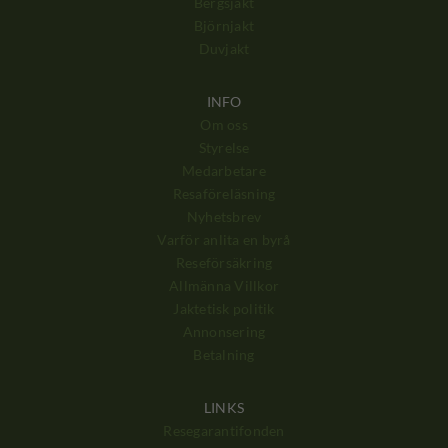
Bergsjakt
Björnjakt
Duvjakt
INFO
Om oss
Styrelse
Medarbetare
Resaföreläsning
Nyhetsbrev
Varför anlita en byrå
Reseförsäkring
Allmänna Villkor
Jaktetisk politik
Annonsering
Betalning
LINKS
Resegarantifonden