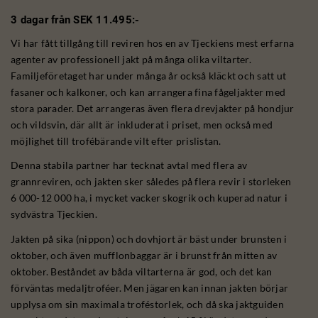
3 dagar från SEK 11.495:-
Vi har fått tillgång till reviren hos en av Tjeckiens mest erfarna
agenter av professionell jakt på många olika viltarter.
Familjeföretaget har under många år också kläckt och satt ut
fasaner och kalkoner, och kan arrangera fina fågeljakter med
stora parader. Det arrangeras även flera drevjakter på hondjur
och vildsvin, där allt är inkluderat i priset, men också med
möjlighet till trofébärande vilt efter prislistan.
Denna stabila partner har tecknat avtal med flera av
grannreviren, och jakten sker således på flera revir i storleken
6 000-12 000 ha, i mycket vacker skogrik och kuperad natur i
sydvästra Tjeckien.
Jakten på sika (nippon) och dovhjort är bäst under brunsten i
oktober, och även mufflonbaggar är i brunst från mitten av
oktober. Beståndet av båda viltarterna är god, och det kan
förväntas medaljtroféer. Men jägaren kan innan jakten börjar
upplysa om sin maximala troféstorlek, och då ska jaktguiden