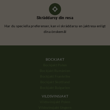
Skräddarsy din resa
Har du speciella preferenser, kan vi skräddarsy en jaktresa enligt
dina önskemål
BOCKJAKT
Bockjakt Polen
Bockjakt Rumänien
Bockjakt Frankrike
Bockjakt Skottland
Bockjakt Bulgarien
VILDSVINSJAKT
Vildsvinsjakt Polen
Vildsvinsjakt Ungern