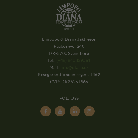
Limpopo & Diana Jaktresor
Faaborgvej 240
DK-5700 Svendborg
Tel.:
(+46) 840839061
Mail:
info@diana.dk
Resegarantifonden reg.nr. 1462
CVR: DK26251966
FÖLJ OSS



