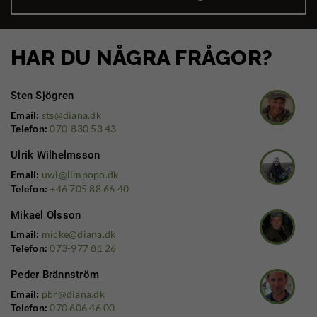
HAR DU NÅGRA FRÅGOR?
Sten Sjögren
Email:
sts@diana.dk
Telefon:
070-830 53 43
Ulrik Wilhelmsson
Email:
uwi@limpopo.dk
Telefon:
+46 705 88 66 40
Mikael Olsson
Email:
micke@diana.dk
Telefon:
073-977 81 26
Peder Brännström
Email:
pbr@diana.dk
Telefon:
070 606 46 00