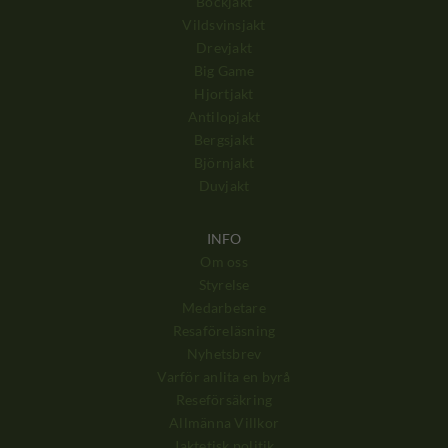
Bockjakt
Vildsvinsjakt
Drevjakt
Big Game
Hjortjakt
Antilopjakt
Bergsjakt
Björnjakt
Duvjakt
INFO
Om oss
Styrelse
Medarbetare
Resaföreläsning
Nyhetsbrev
Varför anlita en byrå
Reseförsäkring
Allmänna Villkor
Jaktetisk politik