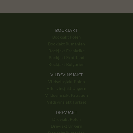
BOCKJAKT
Bockjakt Polen
Bockjakt Rumänien
Bockjakt Frankrike
Bockjakt Skottland
Bockjakt Bulgarien
VILDSVINSJAKT
Vildsvinsjakt Polen
Vildsvinsjakt Ungern
Vildsvinsjakt Kroatien
Vildsvinsjakt Turkiet
DREVJAKT
Drevjakt Polen
Drevjakt Ungern
Drevjakt Rumänien