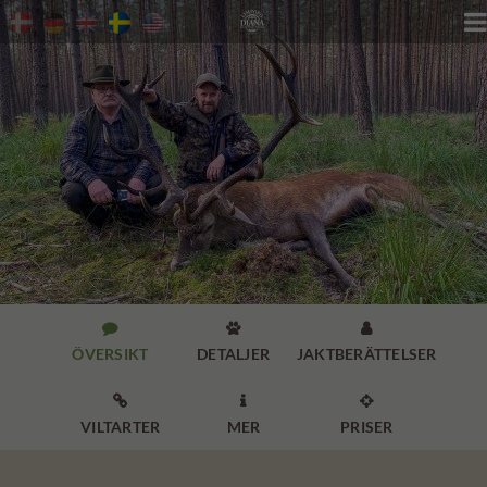




ÖVERSIKT
DETALJER
JAKTBERÄTTELSER



VILTARTER
MER
PRISER