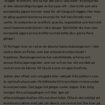
”mogen” kronhjort, och så har det varit i alla tider! Kronhjorten
är den obestridlige kungen av Europas vilt – den trofé som alla
europeiska jägare brinner mest för att hänga på väggen. Har man
en gång upplevt hjortarna brunsta för full hals förstår man
varför. Kronhjorten är kraftfull, graciös, majestätisk och klart det
mest imponerande djuret i våra skogar. Självfallet ska man som
europeisk jägare prova krafterna med detta djur, gärna flera
gånger!
Vi förfogar över en rad av de absolut bästa statsskogsrevir i den
västra delen av Polen, som kan erbjuda kronhjortsjakt i
toppklass. Statsskogsreviren har välutbildade, erfarna och
ansvarsfulla jägare/guider, som var och en har sitt område på
reviret som de känner till lika bra som sin egen byxficka.
Jakten sker oftast som smygjakt eller vaktjakt från jakttorn som
är optimalt placerade i förhållande till kronviltets rörelse under
brunstperioden. Det jagas två gånger under dagen, från tidig
morgon före soluppgången och åter igen på
eftermiddagen/kvällen tills mörkret faller. Ofta är det möjligt att
kombinera jakten med jakt på råbock, om reviret har fler kvar på