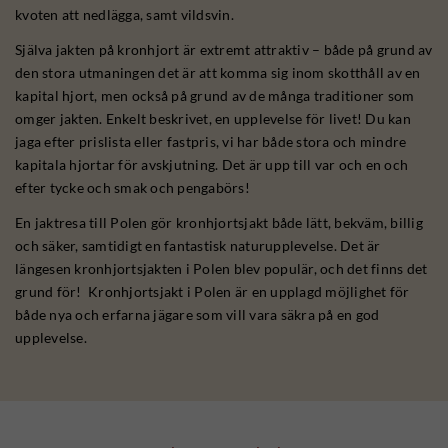
kvoten att nedlägga, samt vildsvin.
Själva jakten på kronhjort är extremt attraktiv – både på grund av
den stora utmaningen det är att komma sig inom skotthåll av en
kapital hjort, men också på grund av de många traditioner som
omger jakten. Enkelt beskrivet, en upplevelse för livet! Du kan
jaga efter prislista eller fastpris, vi har både stora och mindre
kapitala hjortar för avskjutning. Det är upp till var och en och
efter tycke och smak och pengabörs!
En jaktresa till Polen gör kronhjortsjakt både lätt, bekväm, billig
och säker, samtidigt en fantastisk naturupplevelse. Det är
längesen kronhjortsjakten i Polen blev populär, och det finns det
grund för! Kronhjortsjakt i Polen är en upplagd möjlighet för
både nya och erfarna jägare som vill vara säkra på en god
upplevelse.