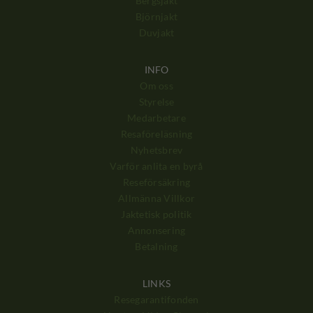
Bergsjakt
Björnjakt
Duvjakt
INFO
Om oss
Styrelse
Medarbetare
Resaföreläsning
Nyhetsbrev
Varför anlita en byrå
Reseförsäkring
Allmänna Villkor
Jaktetisk politik
Annonsering
Betalning
LINKS
Resegarantifonden