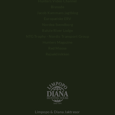
Hunters Video Channel
Bisnode
Jacob Kammans jagtblog
Europæiske ERV
Nordea Svendborg
Balule River Lodge
NTG Trophy - Nordic Transport Group
Hunters Magazine
Red Moose
Rejseklinikken
Limpopo & Diana Jaktresor