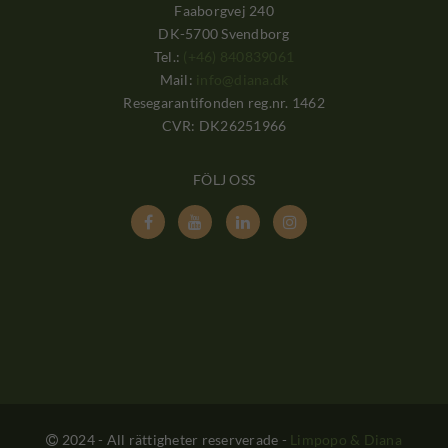
Faaborgvej 240
DK-5700 Svendborg
Tel.:
(+46) 840839061
Mail:
info@diana.dk
Resegarantifonden reg.nr. 1462
CVR: DK26251966
FÖLJ OSS




2024 - All rättigheter reserverade
-
Limpopo & Diana
