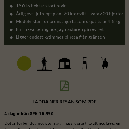
19.016 hektar stort revir
Årlig avskjutningsplan: 70 kronvilt – varav 30 hjortar
Medelvikten för brunsthjorta som skjutits är 4-8 kg
Fin inkvartering hos jägmästaren på reviret
Ligger endast ½ timmes bilresa från gränsen

LADDA NER RESAN SOM PDF
4 dagar från SEK 15.890:-
Det är förbundet med stor jägarmässig prestige att nedlägga en